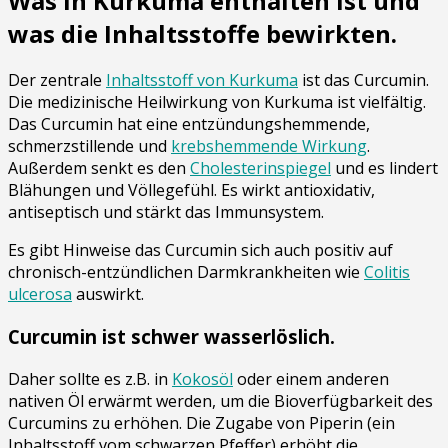
Was in Kurkuma enthalten ist und
was die Inhaltsstoffe bewirkten.
Der zentrale
Inhaltsstoff von Kurkuma
ist das Curcumin.
Die medizinische Heilwirkung von Kurkuma ist vielfältig.
Das Curcumin hat eine entzündungshemmende,
schmerzstillende und
krebshemmende Wirkung
.
Außerdem senkt es den
Cholesterinspiegel
und es lindert
Blähungen und Völlegefühl. Es wirkt antioxidativ,
antiseptisch und stärkt das Immunsystem.
Es gibt Hinweise das Curcumin sich auch positiv auf
chronisch-entzündlichen Darmkrankheiten wie
Colitis
ulcerosa
auswirkt.
Curcumin ist schwer wasserlöslich.
Daher sollte es z.B. in
Kokosöl
oder einem anderen
nativen Öl erwärmt werden, um die Bioverfügbarkeit des
Curcumins zu erhöhen. Die Zugabe von Piperin (ein
Inhaltsstoff vom schwarzen Pfeffer) erhöht die