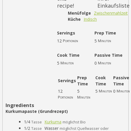
recipe!
Einkaufsliste
Menüfolge
Zwischenmahlzeit
Küche
Indisch
Servings
Prep Time
12
5
Portionen
Minuten
Cook Time
Passive Time
5
0
Minuten
Minuten
Prep
Cook
Passive
Servings
Time
Time
Time
12
5
5
0
Minuten
Minuten
Portionen
Minuten
Ingredients
Kurkumapaste (Grundrezept)
1/4
Kurkuma
Tasse
möglichst Bio
1/2
Wasser
Tasse
möglichst Quellwasser oder