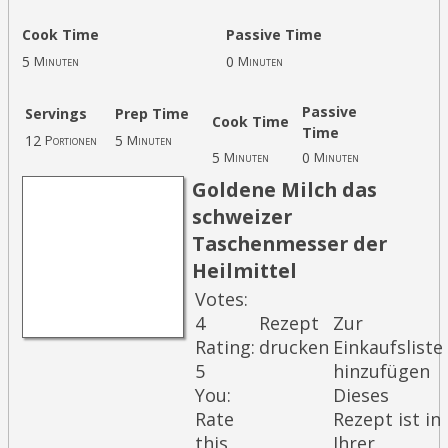
Cook Time
Passive Time
5
0
Minuten
Minuten
Passive
Servings
Prep Time
Cook Time
Time
12
5
Portionen
Minuten
5
0
Minuten
Minuten
Goldene Milch das
schweizer
Taschenmesser der
Heilmittel
Votes:
4
Rezept
Zur
Rating:
drucken
Einkaufsliste
5
hinzufügen
You:
Dieses
Rate
Rezept ist in
this
Ihrer