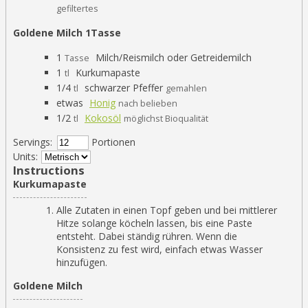
gefiltertes
Goldene Milch 1Tasse
1
Milch/Reismilch oder Getreidemilch
Tasse
1
Kurkumapaste
tl
1/4
schwarzer Pfeffer
tl
gemahlen
etwas
Honig
nach belieben
1/2
Kokosöl
tl
möglichst Bioqualität
Servings:
Portionen
Units:
Instructions
Kurkumapaste
Alle Zutaten in einen Topf geben und bei mittlerer
Hitze solange köcheln lassen, bis eine Paste
entsteht. Dabei ständig rühren. Wenn die
Konsistenz zu fest wird, einfach etwas Wasser
hinzufügen.
Goldene Milch