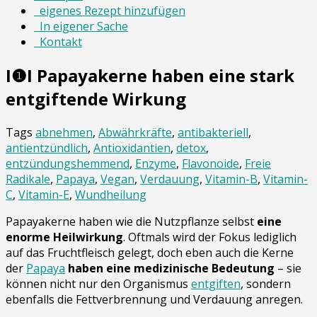
eigenes Rezept hinzufügen
In eigener Sache
Kontakt
I❶I Papayakerne haben eine stark
entgiftende Wirkung
Tags
abnehmen
,
Abwährkräfte
,
antibakteriell
,
antientzündlich
,
Antioxidantien
,
detox
,
entzündungshemmend
,
Enzyme
,
Flavonoide
,
Freie
Radikale
,
Papaya
,
Vegan
,
Verdauung
,
Vitamin-B
,
Vitamin-
C
,
Vitamin-E
,
Wundheilung
Papayakerne haben wie die Nutzpflanze selbst
eine
enorme Heilwirkung
. Oftmals wird der Fokus lediglich
auf das Fruchtfleisch gelegt, doch eben auch die Kerne
der
Papaya
haben eine medizinische Bedeutung
– sie
können nicht nur den Organismus
entgiften
, sondern
ebenfalls die Fettverbrennung und Verdauung anregen.