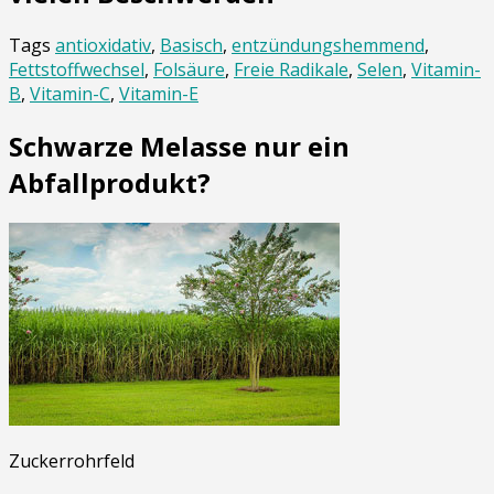
Tags
antioxidativ
,
Basisch
,
entzündungshemmend
,
Fettstoffwechsel
,
Folsäure
,
Freie Radikale
,
Selen
,
Vitamin-
B
,
Vitamin-C
,
Vitamin-E
Schwarze Melasse nur ein
Abfallprodukt?
Zuckerrohrfeld