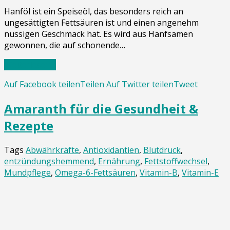
Hanföl ist ein Speiseöl, das besonders reich an
ungesättigten Fettsäuren ist und einen angenehm
nussigen Geschmack hat. Es wird aus Hanfsamen
gewonnen, die auf schonende…
Weiterlesen…
Auf Facebook teilen
Teilen
Auf Twitter teilen
Tweet
Amaranth für die Gesundheit &
Rezepte
Tags
Abwährkräfte
,
Antioxidantien
,
Blutdruck
,
entzündungshemmend
,
Ernährung
,
Fettstoffwechsel
,
Mundpflege
,
Omega-6-Fettsäuren
,
Vitamin-B
,
Vitamin-E