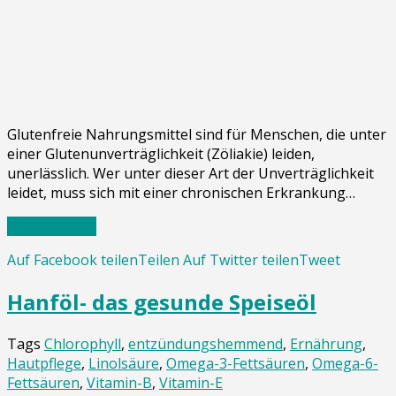
Glutenfreie Nahrungsmittel sind für Menschen, die unter
einer Glutenunverträglichkeit (Zöliakie) leiden,
unerlässlich. Wer unter dieser Art der Unverträglichkeit
leidet, muss sich mit einer chronischen Erkrankung…
Weiterlesen…
Auf Facebook teilen
Teilen
Auf Twitter teilen
Tweet
Hanföl- das gesunde Speiseöl
Tags
Chlorophyll
,
entzündungshemmend
,
Ernährung
,
Hautpflege
,
Linolsäure
,
Omega-3-Fettsäuren
,
Omega-6-
Fettsäuren
,
Vitamin-B
,
Vitamin-E