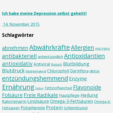
Ich habe meine Depression selbst geheilt!
14. November 2015
Schlagwörter
Abwährkräfte
Allergien
abnehmen
Anti-Aging
Antioxidantien
antibakteriell
antientzündlich
antioxidativ
Blutbildung
Antiviral
Basisch
Blutdruck
Chlorophyll
Darmflora
detox
blutreinigend
entzündungshemmend
Enzyme
Ernährung
Flavonoide
Fettstoffwechsel
Falten
Folsäure
Freie Radikale
Heilung
Hautpflege
Kalorienarm
Linolsäure
Omega-3-Fettsäuren
Omega-6-
Protein
Polyphenole
Schleimlösend
Fettsäuren